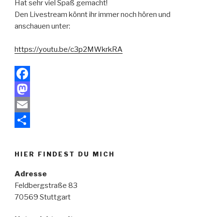
Hat sehr viel Spaß gemacht!
Den Livestream könnt ihr immer noch hören und
anschauen unter:
https://youtu.be/c3p2MWkrkRA
F
a
M
c
a
E
e
s
m
T
b
t
a
e
HIER FINDEST DU MICH
o
o
i
i
Adresse
o
d
l
l
Feldbergstraße 83
70569 Stuttgart
k
o
e
n
n