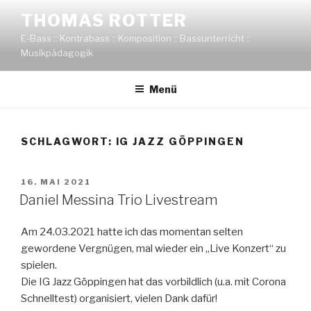
Zum
THOMAS ROTTER
Inhalt
E-Bass :: Kontrabass :: Komposition :: Bassunterricht ::
springen
Musikpädagogik
Menü
SCHLAGWORT:
IG JAZZ GÖPPINGEN
VERÖFFENTLICHT
16. MAI 2021
AM
Daniel Messina Trio Livestream
Am 24.03.2021 hatte ich das momentan selten
gewordene Vergnügen, mal wieder ein „Live Konzert“ zu
spielen.
Die IG Jazz Göppingen hat das vorbildlich (u.a. mit Corona
Schnelltest) organisiert, vielen Dank dafür!