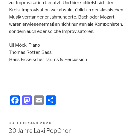
zur Improvisation benutzt. Und hier schließt sich der
Kreis. Improvisation war absolut üblich in der klassischen
Musik vergangener Jahrhunderte. Bach oder Mozart
waren erwiesenermaßen nicht nur geniale Komponisten,
sondern auch ebensolche Improvisatoren.
Ull Möck, Piano
Thomas Rotter, Bass
Hans Fickelscher, Drums & Percussion
F
M
E
T
a
a
m
eil
c
st
ail
e
VERÖFFENTLICHT
13. FEBRUAR 2020
e
o
n
AM
30 Jahre Laki PopChor