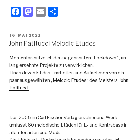
F
M
E
T
a
a
m
eil
c
st
ail
e
VERÖFFENTLICHT
16. MAI 2021
e
o
n
AM
John Patitucci Melodic Etudes
b
d
Momentan nutze ich den sogenannten „Lockdown“ , um
o
o
lang ersehnte Projekte zu verwirklichen.
o
n
Eines davon ist das Erarbeiten und Aufnehmen von ein
k
paar ausgewählten
„Melodic Etudes“ des Meisters John
Patitucci.
Das 2005 im Carl Fischer Verlag erschienene Werk
umfasst 60 melodische Etüden für E- und Kontrabass in
allen Tonarten und Modi.
Die Etüde in E-Dur hat es mir besonders angetan, ich