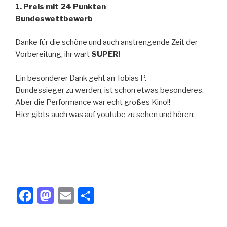
1. Preis mit 24 Punkten
Bundeswettbewerb
Danke für die schöne und auch anstrengende Zeit der
Vorbereitung, ihr wart
SUPER!
Ein besonderer Dank geht an Tobias P.
Bundessieger zu werden, ist schon etwas besonderes.
Aber die Performance war echt großes Kino!!
Hier gibts auch was auf youtube zu sehen und hören:
F
M
E
T
a
a
m
eil