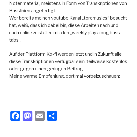
Notenmaterial, meistens in Form von Transkriptionen von
o
n
Basslinien angefertigt.
k
Wer bereits meinen youtube Kanal „toromusics“ besucht
hat, weiß, dass ich dabei bin, diese Arbeiten nach und
nach online zu stellen mit den „weekly play along bass
tabs“.
Auf der Plattform Ko-fi werden jetzt und in Zukunft alle
diese Transkriptionen verfügbar sein, teilweise kostenlos
oder gegen einen geringen Beitrag.
Meine warme Empfehlung, dort mal vorbeizuschauen:
F
M
E
T
a
a
m
eil
c
st
ail
e