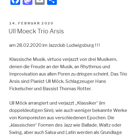
a
a
m
eil
c
st
ail
e
VERÖFFENTLICHT
14. FEBRUAR 2020
e
o
n
AM
Ull Moeck Trio Arsis
b
d
am 28.02.2020 im Jazzclub Ludwigsburg ! ! !
o
o
o
n
Klassische Musik, virtuos verjazzt von drei Musikern,
k
denen die Freude an der Musik, an Rhythmus und
Improvisation aus allen Poren zu dringen scheint. Das Trio
Arsis sind Pianist Ull Möck, Schlagzeuger Hans
Fickelscher und Bassist Thomas Rotter.
Ull Möck arrangiert und verjazzt „Klassiker“ (im
doppeldeutigen Sinn), wie auch weniger bekannte Werke
von Komponisten aus verschiedenen Epochen. Die
„klassischen“ Formen des Jazz wie Ballade, Waltz oder
Swing, aber auch Salsa und Latin werden als Grundlage