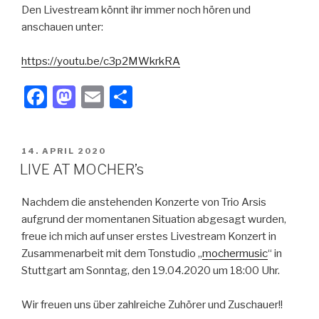
Den Livestream könnt ihr immer noch hören und
anschauen unter:
https://youtu.be/c3p2MWkrkRA
F
M
E
T
a
a
m
eil
c
st
ail
e
VERÖFFENTLICHT
14. APRIL 2020
e
o
n
AM
LIVE AT MOCHER’s
b
d
Nachdem die anstehenden Konzerte von Trio Arsis
o
o
aufgrund der momentanen Situation abgesagt wurden,
o
n
freue ich mich auf unser erstes Livestream Konzert in
k
Zusammenarbeit mit dem Tonstudio „
mochermusic
“ in
Stuttgart am Sonntag, den 19.04.2020 um 18:00 Uhr.
Wir freuen uns über zahlreiche Zuhörer und Zuschauer!!