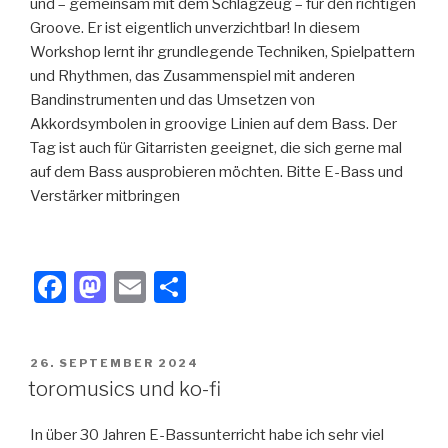
und – gemeinsam mit dem Schlagzeug – für den richtigen
Groove. Er ist eigentlich unverzichtbar! In diesem
Workshop lernt ihr grundlegende Techniken, Spielpattern
und Rhythmen, das Zusammenspiel mit anderen
Bandinstrumenten und das Umsetzen von
Akkordsymbolen in groovige Linien auf dem Bass. Der
Tag ist auch für Gitarristen geeignet, die sich gerne mal
auf dem Bass ausprobieren möchten. Bitte E-Bass und
Verstärker mitbringen
F
M
E
T
a
a
m
eil
c
st
ail
e
VERÖFFENTLICHT
26. SEPTEMBER 2024
e
o
n
AM
toromusics und ko-fi
b
d
In über 30 Jahren E-Bassunterricht habe ich sehr viel
o
o