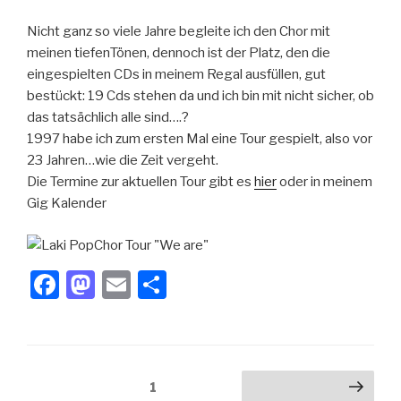
b
d
Nicht ganz so viele Jahre begleite ich den Chor mit
o
o
meinen tiefenTönen, dennoch ist der Platz, den die
o
n
eingespielten CDs in meinem Regal ausfüllen, gut
k
bestückt: 19 Cds stehen da und ich bin mit nicht sicher, ob
das tatsächlich alle sind….?
1997 habe ich zum ersten Mal eine Tour gespielt, also vor
23 Jahren…wie die Zeit vergeht.
Die Termine zur aktuellen Tour gibt es
hier
oder in meinem
Gig Kalender
F
M
E
T
a
a
m
eil
c
st
ail
e
e
o
n
Seitennummerierung
Seite
1
Nächste Seite
b
d