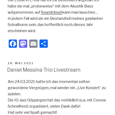
habe sie mal „probeweise“ mit dem Akustik Bass
aufgenommen, auf
Soundcloud
kann man lauschen…
In jedem Fall wird sie ein Bestandteil meines geplanten
Soloalbums sein, das hoffentlich noch dieses Jahr
erscheinen wird.
F
M
E
T
a
a
m
eil
c
st
ail
e
VERÖFFENTLICHT
16. MAI 2021
e
o
n
AM
Daniel Messina Trio Livestream
b
d
Am 24.03.2021 hatte ich das momentan selten
o
o
gewordene Vergnügen, mal wieder ein „Live Konzert“ zu
o
n
spielen.
k
Die IG Jazz Göppingen hat das vorbildlich (u.a. mit Corona
Schnelltest) organisiert, vielen Dank dafür!
Hat sehr viel Spaß gemacht!