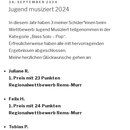
VERÖFFENTLICHT
26. SEPTEMBER 2024
e
o
n
AM
Jugend musiziert 2024
b
d
In diesem Jahr haben 3 meiner Schüler*innen beim
o
o
Wettbewerb Jugend Musiziert teilgenommen in der
o
n
Kategorie „Bass Solo – Pop“.
k
Erfreulicherweise haben alle mit hervorragenden
Ergebnissen abgeschlossen.
Meine herzlichen Glückwunsche gehen an:
Juliane R.
1. Preis mit 23 Punkten
Regionalwettbewerb Rems-Murr
Felix H.
1. Preis mit 24 Punkten
Regionalwettbewerb Rems-Murr
Tobias P.