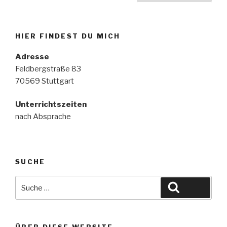
der
o
o
Beiträge
o
n
HIER FINDEST DU MICH
k
Adresse
Feldbergstraße 83
70569 Stuttgart
Unterrichtszeiten
nach Absprache
SUCHE
Suche
Suche
nach: