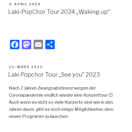
c
st
ail
e
VERÖFFENTLICHT
3. APRIL 2024
e
o
n
AM
Laki-PopChor Tour 2024 „Waking up“
b
d
o
o
o
n
F
M
E
T
k
a
a
m
eil
c
st
ail
e
VERÖFFENTLICHT
10. MÄRZ 2023
e
o
n
AM
Laki Popchor Tour „See you“ 2023
b
d
Nach 2 Jahren Zwangsabstinenz wegen der
o
o
Coronapandemie endlich wieder eine Konzerttour 🙂
o
n
Auch wenn es nicht so viele Konzerte sind wie in den
k
Jahren davor, gibt es noch einige Möglichkeiten dem
neuen Programm zu lauschen.