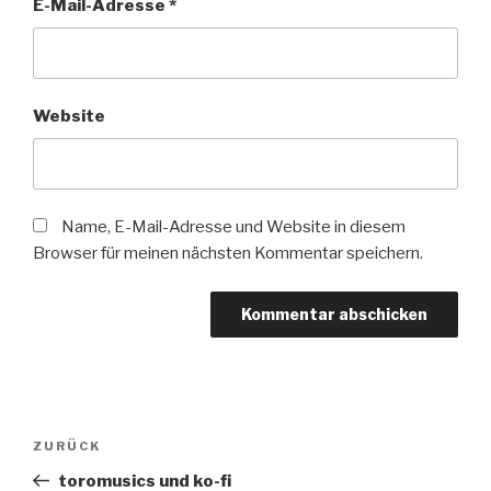
E-Mail-Adresse
*
Website
Name, E-Mail-Adresse und Website in diesem
Browser für meinen nächsten Kommentar speichern.
Beitragsnavigation
Vorheriger
ZURÜCK
Beitrag
toromusics und ko-fi