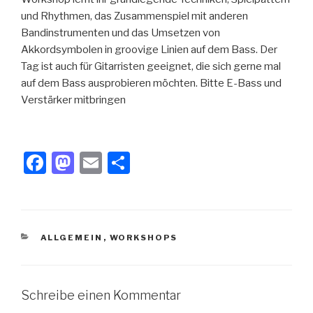
und Rhythmen, das Zusammenspiel mit anderen
Bandinstrumenten und das Umsetzen von
Akkordsymbolen in groovige Linien auf dem Bass. Der
Tag ist auch für Gitarristen geeignet, die sich gerne mal
auf dem Bass ausprobieren möchten. Bitte E-Bass und
Verstärker mitbringen
F
M
E
T
a
a
m
eil
c
st
ail
e
e
o
n
KATEGORIEN
ALLGEMEIN
,
WORKSHOPS
b
d
o
o
o
n
Schreibe einen Kommentar