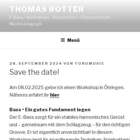
Zum
THOMAS ROTTER
Inhalt
E-Bass :: Kontrabass :: Komposition :: Bassunterricht ::
springen
Musikpädagogik
Menü
VERÖFFENTLICHT
28. SEPTEMBER 2024
VON
TOROMUSIC
AM
Save the date!
Am 08.02.2025 gebe ich einen Workshop in Öhringen.
Näheres erfahrt ihr
hier
Bass • Ein gutes Fundament legen
Der E-Bass sorgt für ein stabiles harmonisches Gerüst
und – gemeinsam mit dem Schlagzeug – für den richtigen
Groove. Er ist eigentlich unverzichtbar! In diesem
Workshop lernt ihr grundlegende Techniken, Spielpattern